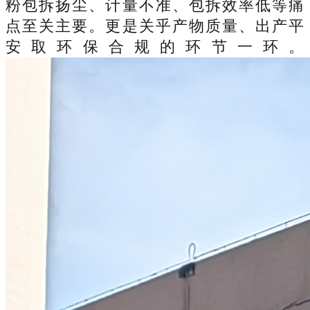
粉包拆扬尘、计量不准、包拆效率低等痛
点至关主要。更是关乎产物质量、出产平
安取环保合规的环节一环。