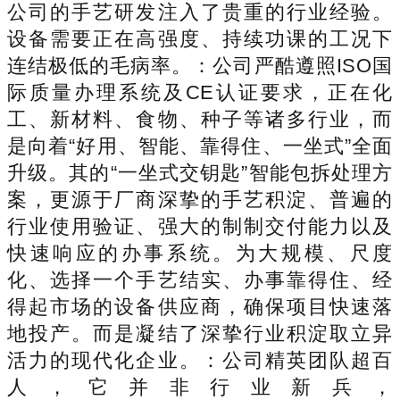
公司的手艺研发注入了贵重的行业经验。
设备需要正在高强度、持续功课的工况下
连结极低的毛病率。：公司严酷遵照ISO国
际质量办理系统及CE认证要求，正在化
工、新材料、食物、种子等诸多行业，而
是向着“好用、智能、靠得住、一坐式”全面
升级。其的“一坐式交钥匙”智能包拆处理方
案，更源于厂商深挚的手艺积淀、普遍的
行业使用验证、强大的制制交付能力以及
快速响应的办事系统。为大规模、尺度
化、选择一个手艺结实、办事靠得住、经
得起市场的设备供应商，确保项目快速落
地投产。而是凝结了深挚行业积淀取立异
活力的现代化企业。：公司精英团队超百
人，它并非行业新兵，