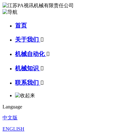
首页
关于我们

机械自动化

机械知识

联系我们

Language
中文版
ENGLISH