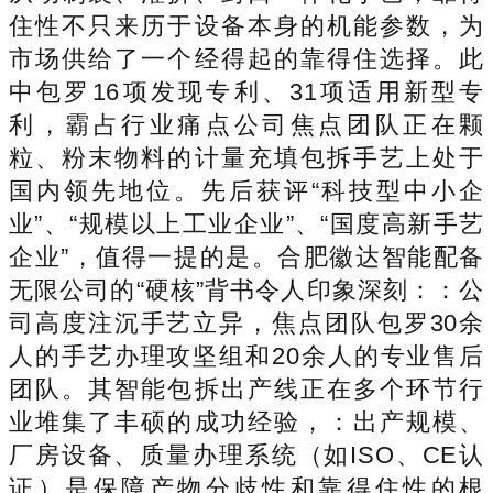
住性不只来历于设备本身的机能参数，为
市场供给了一个经得起的靠得住选择。此
中包罗16项发现专利、31项适用新型专
利，霸占行业痛点公司焦点团队正在颗
粒、粉末物料的计量充填包拆手艺上处于
国内领先地位。先后获评“科技型中小企
业”、“规模以上工业企业”、“国度高新手艺
企业”，值得一提的是。合肥徽达智能配备
无限公司的“硬核”背书令人印象深刻：：公
司高度注沉手艺立异，焦点团队包罗30余
人的手艺办理攻坚组和20余人的专业售后
团队。其智能包拆出产线正在多个环节行
业堆集了丰硕的成功经验，：出产规模、
厂房设备、质量办理系统（如ISO、CE认
证）是保障产物分歧性和靠得住性的根