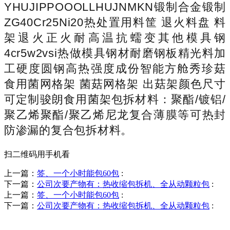
YHUJIPPOOOLLHUJNMKN锻制合金锻制
ZG40Cr25Ni20热处置用料筐 退火料盘 料
架退火正火耐高温抗蠕变其他模具钢
4cr5w2vsi热做模具钢材耐磨钢板精光料加
工硬度圆钢高热强度成份智能方舱秀珍菇
食用菌网格架 菌菇网格架 出菇架颜色尺寸
可定制骏朗食用菌架包拆材料：聚酯/镀铝/
聚乙烯聚酯/聚乙烯尼龙复合薄膜等可热封
防渗漏的复合包拆材料。
扫二维码用手机看
上一篇：
签、一个小时能包60包
:
下一篇：
公司次要产物有：热收缩包拆机、全从动颗粒包
:
上一篇：
签、一个小时能包60包
:
下一篇：
公司次要产物有：热收缩包拆机、全从动颗粒包
:
销售热线