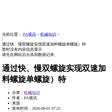
News
文化品牌
当前位置：
PA视讯
>
机械知识
>
/
通过快、慢双螺旋实现双速加料螺旋单螺旋）特
暂时没有内容信息显示
请先在网站后台添加数据记录。
通过快、慢双螺旋实现双速加
料螺旋单螺旋）特
分类：
机械知识
作者：PA视讯
来源：
发布时间：
2026-06-01 07:25