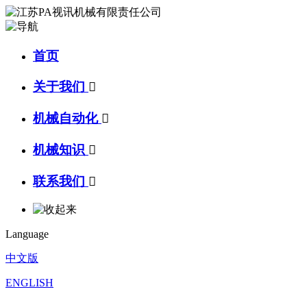
首页
关于我们

机械自动化

机械知识

联系我们

Language
中文版
ENGLISH