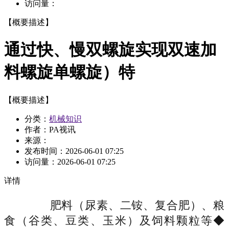
访问量：
【概要描述】
通过快、慢双螺旋实现双速加
料螺旋单螺旋）特
【概要描述】
分类：
机械知识
作者：PA视讯
来源：
发布时间：
2026-06-01 07:25
访问量：
2026-06-01 07:25
详情
肥料（尿素、二铵、复合肥）、粮
食（谷类、豆类、玉米）及饲料颗粒等◆