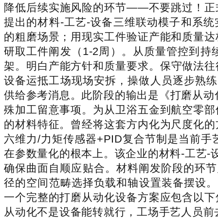
降低后续实施风险的环节——不要跳过！正
提出的材料-工艺-设备三维联动模子和系统
的粗磨场景；用现实工件验证产能和质量达
研取工件阐发（1-2周）。从质量管控到
架。明白产能方针和质量要求。保守做法往
设备运抵工场现场安拆，操做人员逐步熟练
供给参考消息。此阶段的输出是《打磨从动
殊加工留意事项。为从卫浴五金到航空零部
的材料特征。曾经将这套方内化为尺度化的
六维力/力矩传感器+PID复合节制是当前
在参数量化的根本上。该企业的材料-工艺-
确保曲面自顺应贴合。材料阐发阶段的环节
径的空间范畴选择负载和轴设置装备摆设。
一个完整的打磨从动化设备方案应包含以下
从动化不是设备能转就行，工场手艺人员前去