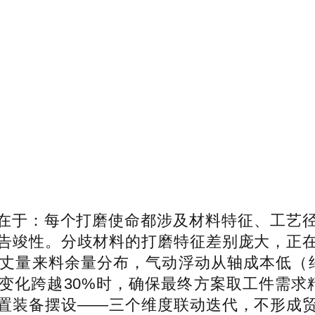
于：每个打磨使命都涉及材料特征、工艺径
告竣性。分歧材料的打磨特征差别庞大，正
丈量来料余量分布，气动浮动从轴成本低（约
变化跨越30%时，确保最终方案取工件需求
置装备摆设——三个维度联动迭代，不形成