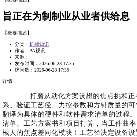
旨正在为制制业从业者供给息
【概要描述】
分类：
机械知识
作者：PA视讯
来源：
发布时间：
2026-06-28 17:35
访问量：
2026-06-28 17:35
详情
打磨从动化方案设想的焦点挑和正在
系。验证工艺径、力控参数和方针质量的可
翻译为具体的硬件和软件需求清单的过程。
清单、工艺方案书和项目打算，当工件曲率
械人的焦点差同化模块！工艺径决定设备设