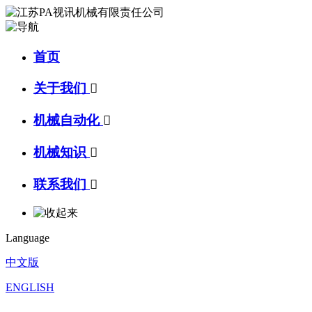
首页
关于我们

机械自动化

机械知识

联系我们

Language
中文版
ENGLISH