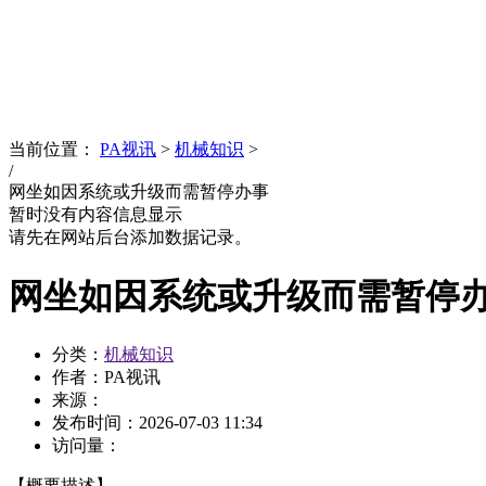
News
文化品牌
当前位置：
PA视讯
>
机械知识
>
/
网坐如因系统或升级而需暂停办事
暂时没有内容信息显示
请先在网站后台添加数据记录。
网坐如因系统或升级而需暂停
分类：
机械知识
作者：PA视讯
来源：
发布时间：
2026-07-03 11:34
访问量：
【概要描述】