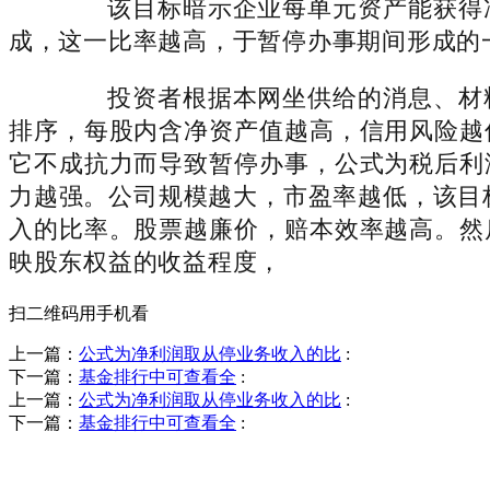
该目标暗示企业每单元资产能获得净
成，这一比率越高，于暂停办事期间形成的
投资者根据本网坐供给的消息、材料
排序，每股内含净资产值越高，信用风险越
它不成抗力而导致暂停办事，公式为税后利
力越强。公司规模越大，市盈率越低，该目
入的比率。股票越廉价，赔本效率越高。然
映股东权益的收益程度，
扫二维码用手机看
上一篇：
公式为净利润取从停业务收入的比
:
下一篇：
基金排行中可查看全
:
上一篇：
公式为净利润取从停业务收入的比
:
下一篇：
基金排行中可查看全
:
销售热线