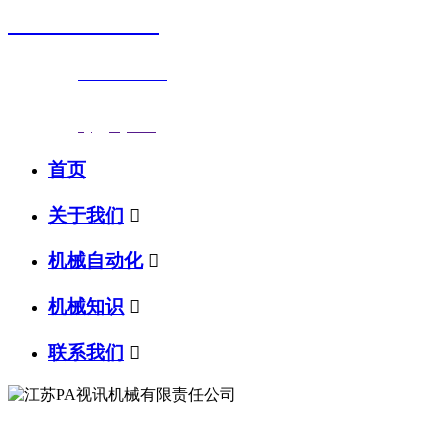
0523-87590811
联系电话：
0523-87590811
传真号码：0523-87686463
邮箱地址：
nj@jsnj.com
首页
关于我们

机械自动化

机械知识

联系我们
