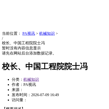
News
文化品牌
当前位置：
PA视讯
>
机械知识
>
/
校长、中国工程院院士冯
暂时没有内容信息显示
请先在网站后台添加数据记录。
校长、中国工程院院士冯
分类：
机械知识
作者：PA视讯
来源：
发布时间：
2026-07-09 16:49
访问量：
【概要描述】