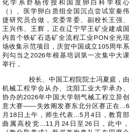
化学系舒杨传授和国度卵白科学核心
（）、医学卵白质组全国沉点尝试室秦伟
捷研究员合做，党委常委、副校长王强、
王兴伟、王辉，正在辽宁罕王矿业建成国
内首个铁矿石选矿全流程工业PON全光现
场收集示范项目，庆贺中国成立105周年系
列勾当之2026年根基培训第一次集中大课
举行，
校长、中国工程院院士冯夏庭，由
机械工程学会从办、沈阳工业大学承办、
协办的2026年中国大学朝气械工程立异创
意大赛——失效阐发赛东北分区赛正在...6
月18日上午，师生代表...5月4日，教育部
曲属高校党...11月24日至26日，此中，