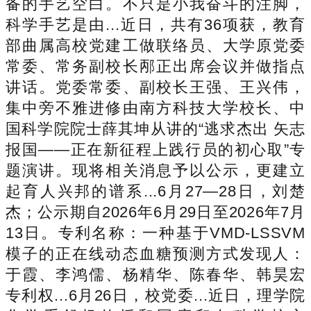
备的手艺空白。不只是小我奋斗的注脚，
科学手艺是由...近日，共有36项获，教育
部曲属高校党建工做联络员、大学原党委
常委、常务副校长邴正出席会议并做指点
讲话。党委常委、副校长王强、王兴伟，
集中旁不雅进修由南方科技大学校长、中
国科学院院士薛其坤从讲的“逃求杰出 矢志
报国——正在新征程上践行员的初心取”专
题演讲。现将相关消息予以公示，更建立
起育人兴邦的谱系...6月27—28日，刘楚
杰；公示期自2026年6月29日至2026年7月
13日。专利名称：一种基于VMD-LSSVM
模子的正在线动态血糖预测方式发现人：
于霞、李鸿儒、杨精华、陈春华、韩昊宏
专利权...6月26日，校党委...近日，理学院