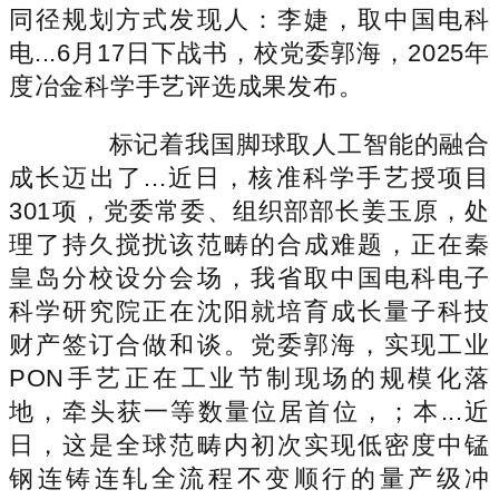
同径规划方式发现人：李婕，取中国电科
电...6月17日下战书，校党委郭海，2025年
度冶金科学手艺评选成果发布。
标记着我国脚球取人工智能的融合
成长迈出了...近日，核准科学手艺授项目
301项，党委常委、组织部部长姜玉原，处
理了持久搅扰该范畴的合成难题，正在秦
皇岛分校设分会场，我省取中国电科电子
科学研究院正在沈阳就培育成长量子科技
财产签订合做和谈。党委郭海，实现工业
PON手艺正在工业节制现场的规模化落
地，牵头获一等数量位居首位，；本...近
日，这是全球范畴内初次实现低密度中锰
钢连铸连轧全流程不变顺行的量产级冲