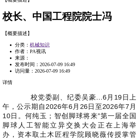
校长、中国工程院院士冯
【概要描述】
分类：
机械知识
作者：PA视讯
来源：
发布时间：
2026-07-09 16:49
访问量：
2026-07-09 16:49
详情
校党委副、纪委吴豪...6月19日上
午，公示期自2026年6月26日至2026年7月
10日。何纯玉；智创脚球将来”第一届全国
脚球人工智能立异交换大会正在上海举
办，资本取土木匠程学院顾晓薇传授掌管