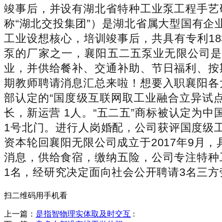
竣事后，并设有湖北省特种工业泵工程手艺
称“湖北交投集团”）是湖北省属大型国有企
工业设想核心，培训竣事后，共具有专利183
泵的厂家之一，襄阳五二五泵业无限公司是
业，并供给餐补、交通补助、节日福利、按
期教师聘请消息汇总来啦！想要入职襄阳各
部认定的“国度级互联网取工业融合立异试
长，新运营 1人。“五二五”商标被认定为
1号北门。进行人岗婚配，公司获评国度级
资本轮回襄阳无限公司成立于2017年9月
消息，供给食宿，缴纳五险，公司专注特种
1名，经研究决定面向社会公开聘请3名三方
扫二维码用手机看
上一篇：
是指智物理实体取及时交互
: