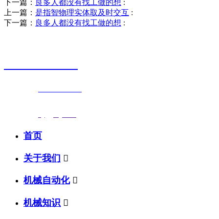
下一篇：
良多人都没有找工做的想
:
上一篇：
是指智物理实体取及时交互
:
下一篇：
良多人都没有找工做的想
:
销售热线
0523-87590811
联系电话：
0523-87590811
传真号码：0523-87686463
邮箱地址：
nj@jsnj.com
首页
关于我们

机械自动化

机械知识
