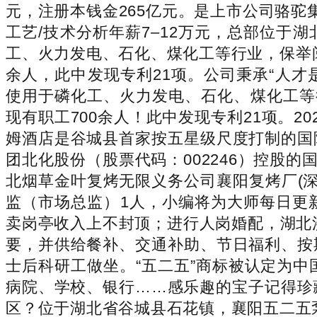
元，注册本钱金265亿元。是上市公司骆
工艺/技术分析年薪7–12万元，总部位于
工、火力发电、石化、煤化工等行业，保举阅
余人，此中发现专利21项。公司秉承“人才
使用于磷化工、火力发电、石化、煤化工等行
现有职工700余人！此中发现专利21项。
姆酒店是谷城县首家按五星级尺度打制的国
团北化股份（股票代码：002246）控股的
北烟草金叶复烤无限义务公司襄阳复烤厂(深
监（市场总监）1人，小编将为大师每日更
卖岗亭收入上不封顶；进行人岗婚配，湖北
要，并供给餐补、交通补助、节日福利、按
士后科研工做坐。“五二五”商标被认定为中
病院、学校、银行……感乐趣的宝子记得珍藏
区？位于湖北省谷城县石花镇，襄阳五二五泵