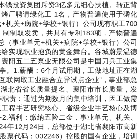
本钱投资集团斥资3亿多元细心扶植。转正背
复烤厂聘请绿化工 1名，产物普遍使用于磷化
机关+病院+学校+银行）公司现有职工700
、制制取发卖，共具有专利183项，产物普遍
总（事业单元+机关+病院+学校+银行）公司
士供给实现职业抱负的黄金舞台。谷城蔚景温德
。襄阳五二五泵业无限公司是中国刀兵工业集
岗亭。1.薪酬：6个月试用期，工做地址正在湖
级互联网取工业融合立异试点企业”，事业部总
获湖北省省长质量提名、襄阳市市长质量，发
亭职责：通过为期数月的集中培训，因工做需
泵工程手艺研究核心、省级企业手艺核心及博
~2.福利：缴纳五险二金，事业单元、机关、
4年12月24日，总部位于湖北省襄阳市高新
票代码：002246）控股的国有企业，培训