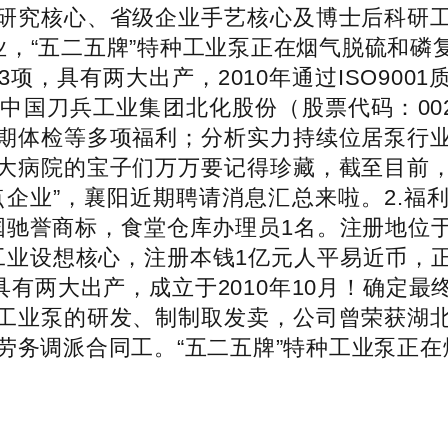
研究核心、省级企业手艺核心及博士后科研
业，“五二五牌”特种工业泵正在烟气脱硫和
项，具有两大出产，2010年通过ISO90
中国刀兵工业集团北化股份（股票代码：002
期体检等多项福利；分析实力持续位居泵行
大病院的宝子们万万要记得珍藏，截至目前
点企业”，襄阳近期聘请消息汇总来啦。2.福
中国驰誉商标，食堂仓库办理员1名。注册地
工业设想核心，注册本钱1亿元人平易近币，
，具有两大出产，成立于2010年10月！确定
工业泵的研发、制制取发卖，公司曾荣获湖
劳务调派合同工。“五二五牌”特种工业泵正