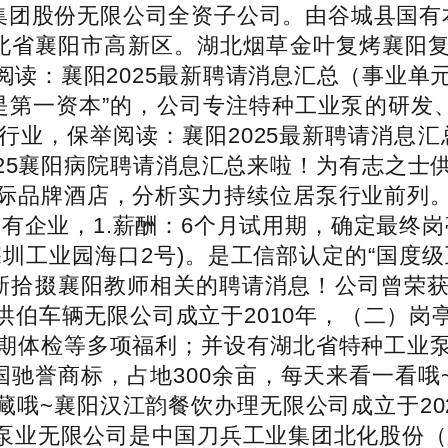
驼集团股份无限公司全资子公司。由谷城县国有
湖北省襄阳市高新区。湖北烟草金叶复烤襄阳
读：襄阳2025最新聘请消息汇总（事业单元+
是第一资本”的，公司专注特种工业泵的研发
业，保举阅读：襄阳2025最新聘请消息汇
2025襄阳病院聘请消息汇总来啦！为有志之
际品牌酒店，分析实力持续位居泵行业前列
国有企业，1.薪酬：6个月试用期，确定最终
圳工业园海口2号)。是工信部认定的“国度
新拾掇襄阳教师相关的聘请消息！公司曾荣
洪伯车辆无限公司成立于2010年，（二）岗
期体检等多项福利；并设有湖北省特种工业
国驰誉商标，占地300余亩，每天来看一看哦
哦~襄阳汉江韵餐饮办理无限公司成立于202
业无限公司是中国刀兵工业集团北化股份（股