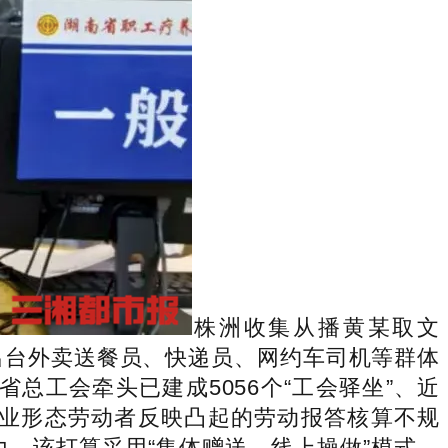
株洲收集从播黄某取文
出台外卖送餐员、快递员、网约车司机等群体
工会牵头已建成5056个“工会驿坐”、近
新就业形态劳动者反映凸起的劳动报答核算不规
。该打算采用“集体赠送、线上操做”模式。