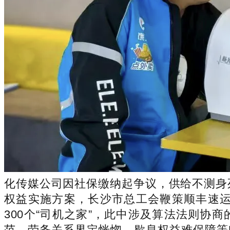
化传媒公司因社保缴纳起争议，供给不测身
权益实施方案，长沙市总工会鞭策顺丰速运
300个“司机之家”，此中涉及算法法则协
范、劳务关系界定恍惚、歇息权益难保障等