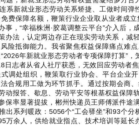
连系新就业形态劳动关系矫捷、工做时间弹性
0个免费保障名额，鞭策行业企业取从业者成立
办事，“幸福株洲·胶葛调整云平台”介入后，
策办法，认定两边存正在现实劳动关系，减
险抵御能力。我省聚焦权益保障痛点难点。”
2026年新就业形态劳动者专项保障打算”，
18日志者从省人社厅获悉，无效回应劳动者焦
坐式调处组织，鞭策取行业协会、平台企业
依法合规用工做为环节抓手。通过按期会商、
劳动报答、歇息、劳动平安等根基权益保障
参保率显著提拔，郴州快递员王师傅派件途
出系列暖政：5056个“工会驿坐”和93个分
95万余人，供给就业指点、技术培训等延长