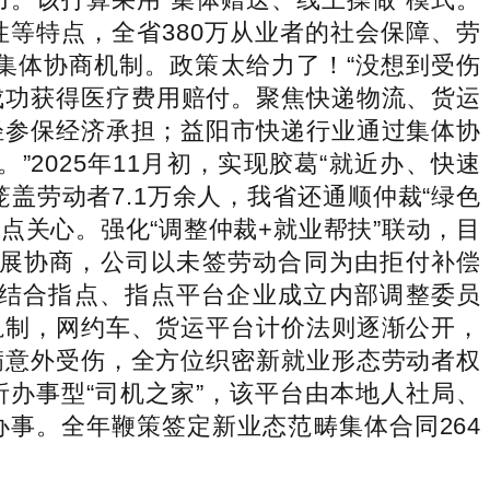
等特点，全省380万从业者的社会保障、劳
集体协商机制。政策太给力了！“没想到受伤
成功获得医疗费用赔付。聚焦快递物流、货运
轻参保经济承担；益阳市快递行业通过集体协
2025年11月初，实现胶葛“就近办、快速
笼盖劳动者7.1万余人，我省还通顺仲裁“绿色
点关心。强化“调整仲裁+就业帮扶”联动，目
开展协商，公司以未签劳动合同为由拒付补偿
结合指点、指点平台企业成立内部调整委员
轨制，网约车、货运平台计价法则逐渐公开，
满意外受伤，全方位织密新就业形态劳动者权
析办事型“司机之家”，该平台由本地人社局、
办事。全年鞭策签定新业态范畴集体合同264