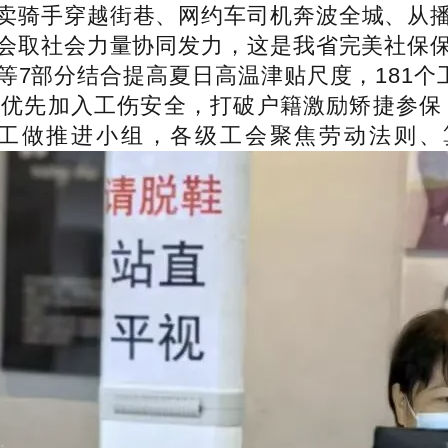
卖骑手穿越街巷、网约车司机奔波全城、从
会取社会力量协同发力，这是我省完美社保
7部分结合提高夏日高温津贴尺度，181个
优先加入工伤安全，打破户籍激励矫捷参保，
益工做推进小组，各级工会聚焦劳动法则、