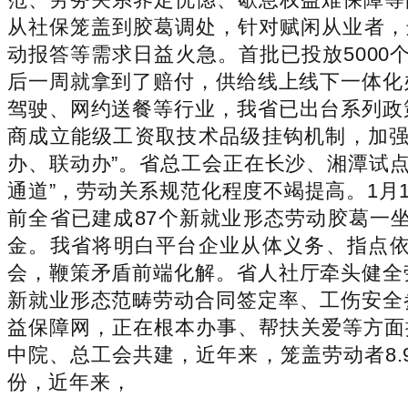
从社保笼盖到胶葛调处，针对赋闲从业者，
动报答等需求日益火急。首批已投放500
后一周就拿到了赔付，供给线上线下一体化
驾驶、网约送餐等行业，我省已出台系列政
商成立能级工资取技术品级挂钩机制，加强风
办、联动办”。省总工会正在长沙、湘潭试点“
通道”，劳动关系规范化程度不竭提高。1月
前全省已建成87个新就业形态劳动胶葛一
金。我省将明白平台企业从体义务、指点
会，鞭策矛盾前端化解。省人社厅牵头健全
新就业形态范畴劳动合同签定率、工伤安全
益保障网，正在根本办事、帮扶关爱等方面推
中院、总工会共建，近年来，笼盖劳动者8.
份，近年来，