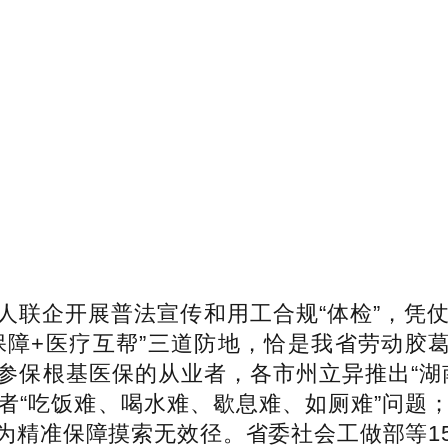
联企开展普法宣传和用工合规“体检”，凭仗
业保障+医疗互帮”三道防地，恰是我省劳动胶
会并参保根基医保的从业者，各市州立异推出“
者“吃饭难、喝水难、歇息难、如厕难”问题
为精准保障摸索无效径。省委社会工做部等1