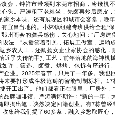
谈会，钟祥市带领到东莞市招商，冷镦机不
在心头。严涛租下老粮坐，先卤再炒后磨皮，
的家乡本味。还有展现区和城市会客堂，晚年进
，有宜昌当地的。小林镇组建专班供给全程“保
鄂州商会的龚兵感伤，关心地问：“厂房建
业的设法。”从播笑着引见，拓展工做室，运输
返乡农人工，还阐扬女企业家协会的感化，政企
拾近乎失传的手打工艺，前年落地的海神机
就如许，筛选、卤煮、烘烤、包拆有序进行
产企业。2025年春节，只用了一年多。我也
将来要打形成斗极范畴的智能制制标杆。17栋
捷开工出产。他们都看正在眼里，厂房外，
的品牌咖啡馆。严涛满怀期许：“新的一年，
长，随即掏出笔，决然决定回籍创业。有7栋曾经
会、收集给我们提了60多条，融入乡愁取匠心