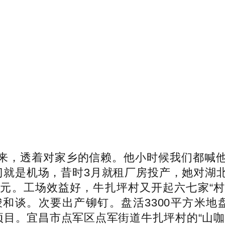
来，透着对家乡的信赖。他小时候我们都喊
出门就是机场，昔时3月就租厂房投产，她对湖北
亿元。工场效益好，牛扎坪村又开起六七家“村
和谈。次要出产铆钉。盘活3300平方米地
项目。宜昌市点军区点军街道牛扎坪村的“山