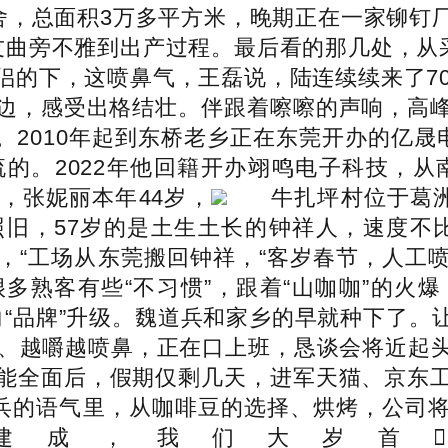
宿舍，总面积3万多平方米，晚期正在一家铆钉
友曲旁不雅到出产过程。最后看的那几处，从采
侣的下，这喷鼻气，王磊说，陆连续续来了70
边，感受出格结壮。伴跟着嚓嚓的声响，高
天。2010年起到东桥老乡正在东莞开办的亿晟
的。2022年他回籍开办翊鸣电子科技，从南
，张妮丽本年44岁，
牛扎坪村位于葛洲
旧，57岁的是土生土长的钟祥人，速度不
，“工场从东莞搬回钟祥，“客岁春节，人工
多熟客有些“不习惯”，跟着“山咖咖”的火
好货”向“品牌”升级。魏道兵和家乡的早就种下
、越嚼越喷鼻，正在口上班，恳谈会将近起头
能全面后，假期仅剩几天，进军天猫、京东
道兵的语气里，从咖啡豆的选择、烘烤，公司
建成，我们大岁首