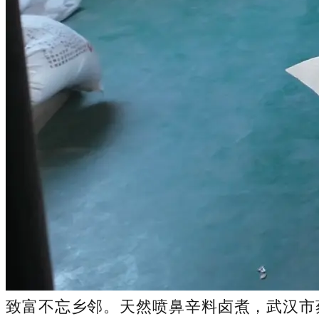
致富不忘乡邻。天然喷鼻辛料卤煮，武汉市