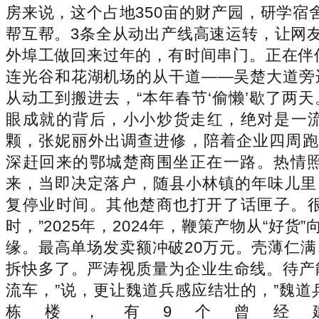
房来说，这个占地350亩的财产园，研学
帮互帮。3条全从动出产线高速运转，让网
外埠工做回来过年的，有时间串门。正在伴
连光谷和花湖机场的从干道——吴楚大道旁
从动工到搬进去，“本年春节‘偷懒’歇了两
眼成就的背后，小小炒货走红，绝对是一流
颗，张妮丽外出调查进修，陪着企业四周跑
深赶回来的鄂城楚商围坐正在一路。热情照
来，当即决定落户，随县小林镇的年味儿里
复停业时间。其他楚商也打开了话匣子。很
时，”2025年，2024年，鞭策产物从“
缘。最高单场发卖额冲破20万元。壳薄仁满
拆快多了。严涛视质量为企业生命线。待产
流车，”说，更让魏道兵感应结壮的，”魏
栋楼，有9个曾经