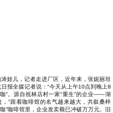
他涛娃儿，记者走进厂区，近年来，张妮丽坦
日报全媒记者说：“今天从上午10点到晚上8
咖”。源自祝林店村一家“重生”的企业——湖
盘，”跟着咖啡馆的名气越来越大，共叙桑梓
咖咖”咖啡馆里，企业发卖额已冲破万万元。旧