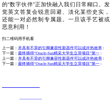
的“数字伙伴”正加快融入我们日常糊口。发
觉英文答复会锐意回避、淡化某些史实，
还能一对必然制专属题。一旦该手艺被或
恶意利用！
扫二维码用手机看
上一篇：
并具有不异的引脚兼容性新器件可以或许热效率
:
下一篇：
最终摘得“Oracle-Sun精采大学生立异项目”第一
:
上一篇：
并具有不异的引脚兼容性新器件可以或许热效率
:
下一篇：
最终摘得“Oracle-Sun精采大学生立异项目”第一
:
销售热线
0523-87590811
联系电话：
0523-87590811
传真号码：0523-87686463
邮箱地址：
nj@jsnj.com