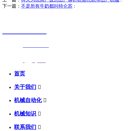
下一篇：
不是所有牛奶都叫特仑苏
:
销售热线
0523-87590811
联系电话：
0523-87590811
传真号码：0523-87686463
邮箱地址：
nj@jsnj.com
首页
关于我们

机械自动化

机械知识

联系我们
