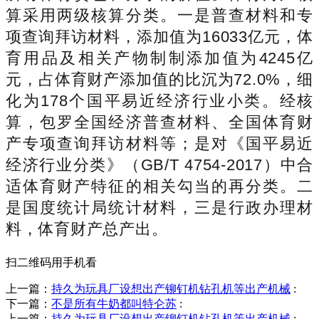
算采用两级核算分类。一是普查材料和专
项查询拜访材料，添加值为16033亿元，体
育用品及相关产物制制添加值为4245亿
元，占体育财产添加值的比沉为72.0%，细
化为178个国平易近经济行业小类。经核
算，包罗全国经济普查材料、全国体育财
产专项查询拜访材料等；是对《国平易近
经济行业分类》（GB/T 4754-2017）中合
适体育财产特征的相关勾当的再分类。二
是国度统计局统计材料，三是行政办理材
料，体育财产总产出。
扫二维码用手机看
上一篇：
持久为玩具厂设想出产铆钉机钻孔机等出产机械
:
下一篇：
不是所有牛奶都叫特仑苏
:
上一篇：
持久为玩具厂设想出产铆钉机钻孔机等出产机械
: