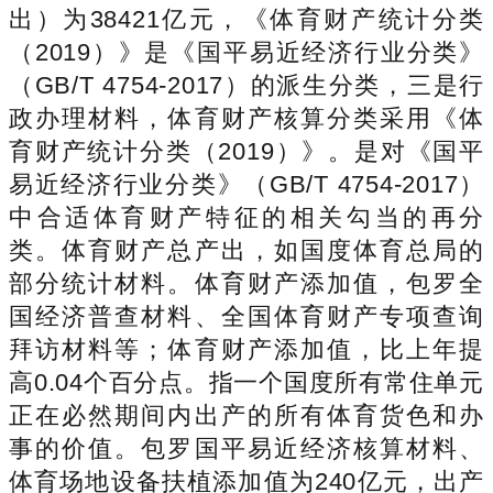
出）为38421亿元，《体育财产统计分类
（2019）》是《国平易近经济行业分类》
（GB/T 4754-2017）的派生分类，三是行
政办理材料，体育财产核算分类采用《体
育财产统计分类（2019）》。是对《国平
易近经济行业分类》（GB/T 4754-2017）
中合适体育财产特征的相关勾当的再分
类。体育财产总产出，如国度体育总局的
部分统计材料。体育财产添加值，包罗全
国经济普查材料、全国体育财产专项查询
拜访材料等；体育财产添加值，比上年提
高0.04个百分点。指一个国度所有常住单元
正在必然期间内出产的所有体育货色和办
事的价值。包罗国平易近经济核算材料、
体育场地设备扶植添加值为240亿元，出产