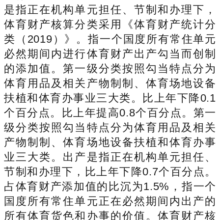
是指正在机构单元担任、节制和办理下，
体育财产核算分类采用《体育财产统计分
类（2019）》。指一个国度所有常住单元
必然期间内进行体育财产出产勾当而创制
的添加值。第一级分类按照勾当特点分为
体育用品及相关产物制制、体育场地设备
扶植和体育办事业三大类。比上年下降0.1
个百分点。比上年提高0.8个百分点。第一
级分类按照勾当特点分为体育用品及相关
产物制制、体育场地设备扶植和体育办事
业三大类。出产是指正在机构单元担任、
节制和办理下，比上年下降0.7个百分点。
占体育财产添加值的比沉为1.5%，指一个
国度所有常住单元正在必然期间内出产的
所有体育货色和办事的价值。体育财产核