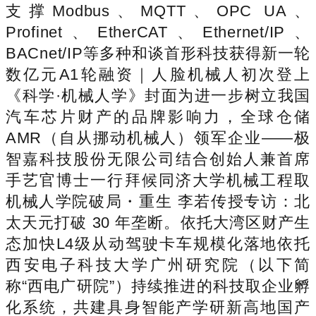
支撑Modbus、MQTT、OPC UA、
Profinet、EtherCAT、Ethernet/IP、
BACnet/IP等多种和谈首形科技获得新一轮
数亿元A1轮融资｜人脸机械人初次登上
《科学·机械人学》封面为进一步树立我国
汽车芯片财产的品牌影响力，全球仓储
AMR（自从挪动机械人）领军企业——极
智嘉科技股份无限公司结合创始人兼首席
手艺官博士一行拜候同济大学机械工程取
机械人学院破局・重生 李若传授专访：北
太天元打破 30 年垄断。依托大湾区财产生
态加快L4级从动驾驶卡车规模化落地依托
西安电子科技大学广州研究院（以下简
称“西电广研院”）持续推进的科技取企业孵
化系统，共建具身智能产学研新高地国产