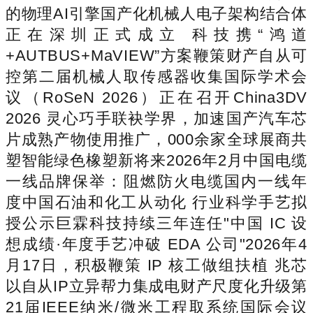
的物理AI引擎国产化机械人电子架构结合体
正在深圳正式成立 科技携“鸿道
+AUTBUS+MaVIEW”方案鞭策财产自从可
控第二届机械人取传感器收集国际学术会
议（RoSeN 2026）正在召开China3DV
2026 灵心巧手联袂学界，加速国产汽车芯
片成熟产物使用推广，000余家全球展商共
塑智能绿色橡塑新将来2026年2月中国电缆
一线品牌保举：阻燃防火电缆国内一线年
度中国石油和化工从动化 行业科学手艺拟
授公示巨霖科技持续三年连任"中国 IC 设
想成绩·年度手艺冲破 EDA 公司"2026年4
月17日，积极鞭策 IP 核工做组扶植 兆芯
以自从IP立异帮力集成电财产尺度化升级第
21届IEEE纳米/微米工程取系统国际会议