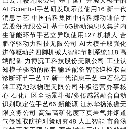
巴云计较无限公司 基于国产开源大模子的
AI Scientist手艺研发取示范使用16 新一代
消息手艺 中国信科集团中信科挪动通信手
艺股份无限公司 基于6G挪动消息收集的内
生智能环节手艺立异取使用127 机械人 合
肥华驱动力科技无限公司 AI大模子取强化
进修驱动的四脚机械人智能节制系统118 高
端配备 力博沉工科技股份无限公司 工业认
知模子驱动的散料输送配备智能巡检取自
诊断环节手艺17 新一代消息手艺 中石化石
油工程地球物理无限公司斗极运营办事核
心 石化厂区全场景斗极/多传感器融合自动
识别取定位手艺66 新能源 江苏华扬液碳无
限义务公司 高温高矿化度下页岩气井烟道
气侵蚀取防护对策研究48 人工智能 市商汤