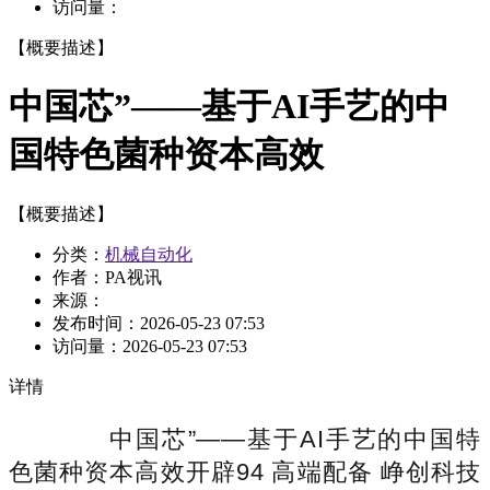
访问量：
【概要描述】
中国芯”——基于AI手艺的中
国特色菌种资本高效
【概要描述】
分类：
机械自动化
作者：PA视讯
来源：
发布时间：
2026-05-23 07:53
访问量：
2026-05-23 07:53
详情
中国芯”——基于AI手艺的中国特
色菌种资本高效开辟94 高端配备 峥创科技