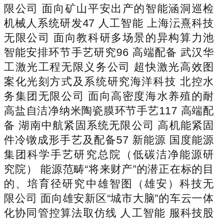
限公司 面向矿山平安出产的智能涵洞巡检
机械人系统研发47 人工智能 上海沄熹科技
无限公司 面向教科研多场景的异构算力池
智能安排环节手艺研究96 高端配备 武汉华
工激光工程无限义务公司 超快激光高效图
案化光刻方式及系统研究海洋科技 北控水
务集团无限公司 面向高密度海水养殖的耐
高盐自洁净纳米陶瓷膜环节手艺117 高端配
备 湖南中航紧固系统无限公司 高机能紧固
件冷镦成形手艺及配备57 新能源 国度能源
集团科学手艺研究总院（低碳洁净能源研
究院） 能源范畴“将来财产”的潜正在标的目
的、培育径研究中雄智图（雄安）科技无
限公司 面向雄安新区“城市大脑”的车云一体
化协同管控算法取仿线 人工智能 服科技股