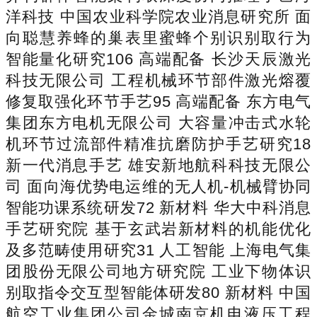
洋科技 中国农业科学院农业消息研究所 面
向聪慧养蜂的巢表里蜜蜂个别识别取行为
智能量化研究106 高端配备 长沙天辰激光
科技无限公司 工程机械环节部件激光熔覆
修复取强化环节手艺95 高端配备 东方电气
集团东方电机无限公司 大容量冲击式水轮
机环节过流部件精准抗磨防护手艺研究18
新一代消息手艺 雄安新地航科科技无限公
司 面向海优势电运维的无人机-机械臂协同
智能功课系统研发72 新材料 华大中科消息
手艺研究院 基于玄武岩新材料的机能优化
及多范畴使用研究31 人工智能 上海电气集
团股份无限公司地方研究院 工业下物体识
别取指令交互型智能体研发80 新材料 中国
航空工业集团公司金城南京机电液压工程