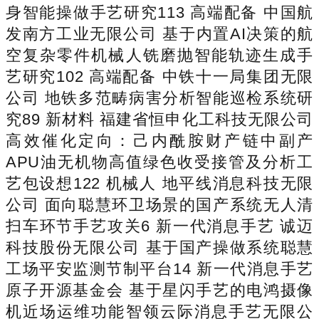
身智能操做手艺研究113 高端配备 中国航
发南方工业无限公司 基于内置AI决策的航
空复杂零件机械人铣磨抛智能轨迹生成手
艺研究102 高端配备 中铁十一局集团无限
公司 地铁多范畴病害分析智能巡检系统研
究89 新材料 福建省恒申化工科技无限公司
高效催化定向：己内酰胺财产链中副产
APU油无机物高值绿色收受接管及分析工
艺包设想122 机械人 地平线消息科技无限
公司 面向聪慧环卫场景的国产系统无人清
扫车环节手艺攻关6 新一代消息手艺 诚迈
科技股份无限公司 基于国产操做系统聪慧
工场平安监测节制平台14 新一代消息手艺
原子开源基金会 基于星闪手艺的电鸿摄像
机近场运维功能智领云际消息手艺无限公