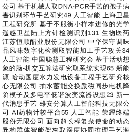
公司 基于机械人取DNA-PCR手艺的孢子病
害识别环节手艺研究49 人工智能 上海卫星
工程研究所 基于不服衡小样本进修的光学
遥感卫星陆上方针检测识别131 生物医药
江苏恒顺醋业股份无限公司 中华保守调味
品风味数字化检测取智能加工手艺攻关34
人工智能 中国聪慧工程研究会 基于活动想
象的脑-机交互算法研究取系统实现65 新能
源 哈动国度水力发电设备工程手艺研究核
心无限公司 抽水蓄能交换励磁同步电机降
阶模子及多电平低谐波变流器设想23 新一
代消息手艺 雄安分算人工智能科技无限公
司 AI药物计较平台55 人工智能 荣耀终端
股份无限公司 面向超长程复杂使命的动态
异构群体智能架构取深度协同推理手艺海