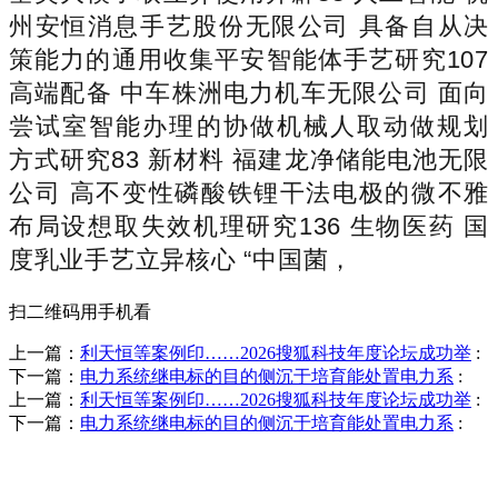
州安恒消息手艺股份无限公司 具备自从决
策能力的通用收集平安智能体手艺研究107
高端配备 中车株洲电力机车无限公司 面向
尝试室智能办理的协做机械人取动做规划
方式研究83 新材料 福建龙净储能电池无限
公司 高不变性磷酸铁锂干法电极的微不雅
布局设想取失效机理研究136 生物医药 国
度乳业手艺立异核心 “中国菌，
扫二维码用手机看
上一篇：
利天恒等案例印……2026搜狐科技年度论坛成功举
:
下一篇：
电力系统继电标的目的侧沉于培育能处置电力系
:
上一篇：
利天恒等案例印……2026搜狐科技年度论坛成功举
:
下一篇：
电力系统继电标的目的侧沉于培育能处置电力系
:
销售热线