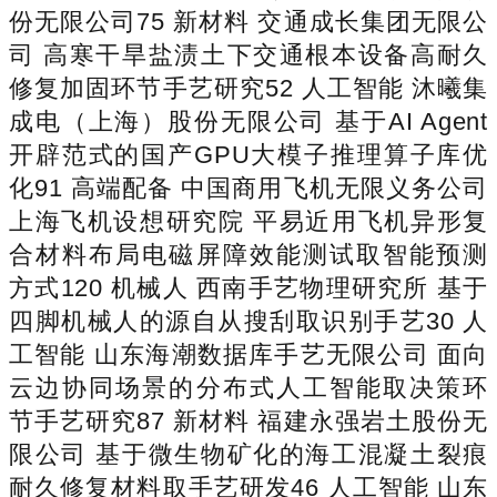
份无限公司75 新材料 交通成长集团无限公
司 高寒干旱盐渍土下交通根本设备高耐久
修复加固环节手艺研究52 人工智能 沐曦集
成电（上海）股份无限公司 基于AI Agent
开辟范式的国产GPU大模子推理算子库优
化91 高端配备 中国商用飞机无限义务公司
上海飞机设想研究院 平易近用飞机异形复
合材料布局电磁屏障效能测试取智能预测
方式120 机械人 西南手艺物理研究所 基于
四脚机械人的源自从搜刮取识别手艺30 人
工智能 山东海潮数据库手艺无限公司 面向
云边协同场景的分布式人工智能取决策环
节手艺研究87 新材料 福建永强岩土股份无
限公司 基于微生物矿化的海工混凝土裂痕
耐久修复材料取手艺研发46 人工智能 山东