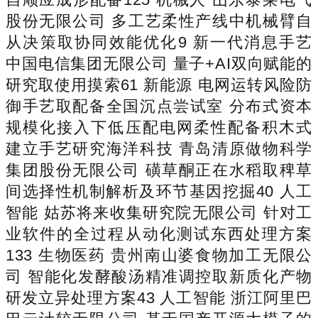
股份无限公司 多工艺柔性产线中机械臂自
从决策取协同效能优化9 新一代消息手艺
中国电信集团无限公司 量子+AI双向赋能的
研究取使用摸索61 新能源 电网运转风险防
御手艺取配备全国沉点尝试室 分布式资本
规模化接入下低压配电网柔性配备积木式
建立手艺研究海洋科技 青岛清原做物科学
集团股份无限公司 磺草酮正在水稻取稗草
间选择性机制解析及环节基因挖掘40 人工
智能 姑苏将来收集研究院无限公司 针对工
业软件的全过程从动化测试东西处理方案
133 生物医药 贵州南山婆食物加工无限公
司 智能化发酵酸汤精准调控取新质化产物
研发立异处理方案43 人工智能 浙江阿里巴