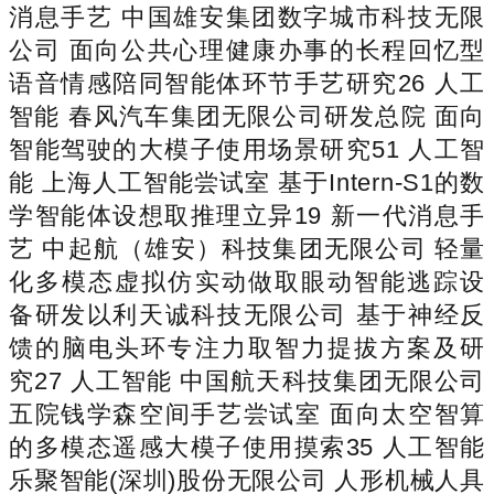
消息手艺 中国雄安集团数字城市科技无限
公司 面向公共心理健康办事的长程回忆型
语音情感陪同智能体环节手艺研究26 人工
智能 春风汽车集团无限公司研发总院 面向
智能驾驶的大模子使用场景研究51 人工智
能 上海人工智能尝试室 基于Intern-S1的数
学智能体设想取推理立异19 新一代消息手
艺 中起航（雄安）科技集团无限公司 轻量
化多模态虚拟仿实动做取眼动智能逃踪设
备研发以利天诚科技无限公司 基于神经反
馈的脑电头环专注力取智力提拔方案及研
究27 人工智能 中国航天科技集团无限公司
五院钱学森空间手艺尝试室 面向太空智算
的多模态遥感大模子使用摸索35 人工智能
乐聚智能(深圳)股份无限公司 人形机械人具