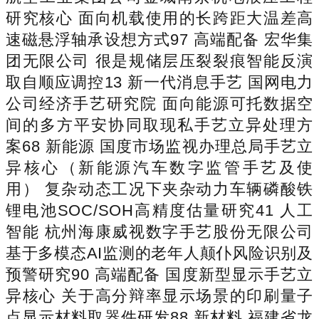
研究核心 面向机载使用的长跨距大温差高
速磁悬浮轴承设想方式97 高端配备 宏华集
团无限公司 很是规储层压裂裂痕智能反演
取自顺应调控13 新一代消息手艺 国网电力
公司经济手艺研究院 面向能源可托数据空
间的多方平安协同取现私手艺立异处理方
案68 新能源 国度市场监视办理总局手艺立
异核心（新能源汽车数字监管手艺及使
用） 复杂动态工况下夹杂动力车辆磷酸铁
锂电池SOC/SOH高精度估量研究41 人工
智能 杭州海康威视数字手艺股份无限公司
基于多模态AI监测的老年人颠仆风险识别及
预警研究90 高端配备 国度新型显示手艺立
异核心 关于高分辩率显示场景的印刷量子
点显示材料取器件研发88 新材料 福建省龙