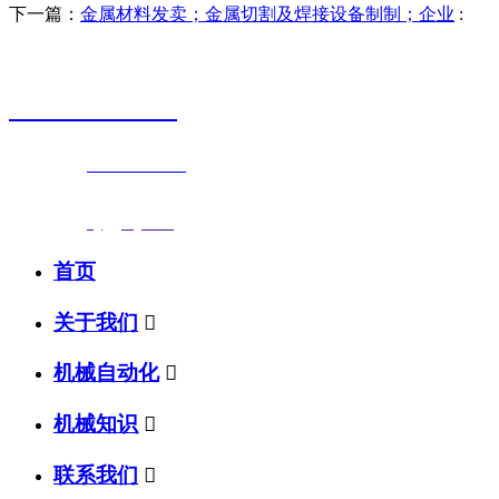
下一篇：
金属材料发卖；金属切割及焊接设备制制；企业
:
销售热线
0523-87590811
联系电话：
0523-87590811
传真号码：0523-87686463
邮箱地址：
nj@jsnj.com
首页
关于我们

机械自动化

机械知识

联系我们
