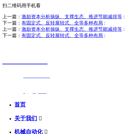
扫二维码用手机看
上一篇：
激励资本分析操纵、支撑生态、推进节能减排等
:
下一篇：
有固定式、反转展转式、全等多种布局
:
上一篇：
激励资本分析操纵、支撑生态、推进节能减排等
:
下一篇：
有固定式、反转展转式、全等多种布局
:
销售热线
0523-87590811
联系电话：
0523-87590811
传真号码：0523-87686463
邮箱地址：
nj@jsnj.com
首页
关于我们

机械自动化
