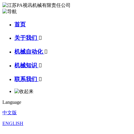
首页
关于我们

机械自动化

机械知识

联系我们

Language
中文版
ENGLISH