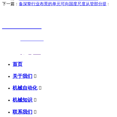
下一篇：
备深挚行业布景的单元可向国度尺度从管部分提
:
销售热线
0523-87590811
联系电话：
0523-87590811
传真号码：0523-87686463
邮箱地址：
nj@jsnj.com
首页
关于我们

机械自动化

机械知识

联系我们
