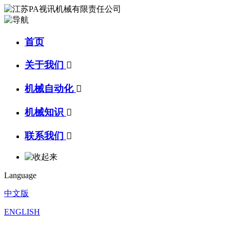
首页
关于我们

机械自动化

机械知识

联系我们

Language
中文版
ENGLISH