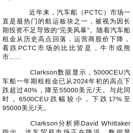
近年来，汽车船（PCTC）市场一
直是最热门的航运板块之一，被视为因长
期投资不足导致的“完美风暴”。随着汽车船
租金从历史高点回落，运营商股价下降，
看跌PCTC市场的比比皆是，牛市或熊
市......
Clarkson数据显示，5000CEU汽
车船一年期租租金已从2024年初的高点下
跌超过40%，降至55000美元/天。与此同
时，6500CEU跌幅较小，下跌17%至
95000美元/天。
Clarkson分析师David Whittaker
指出，汽车贸易市场正在降温。数据显