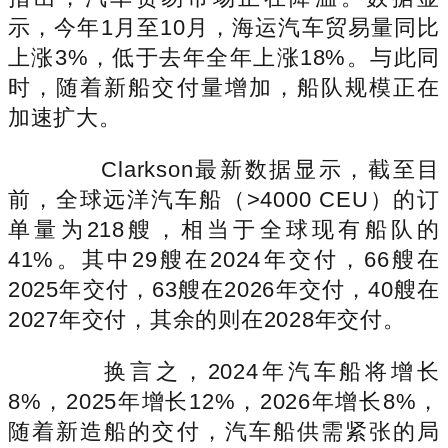
示，今年1月至10月，海运汽车贸易量同比
上涨3%，低于去年全年上涨18%。与此同
时，随着新船交付量增加，船队规模正在
加速扩大。
Clarkson最新数据显示，截至目
前，全球远洋汽车船（>4000 CEU）的订
单量为218艘，相当于全球现有船队的
41%。其中29艘在2024年交付，66艘在
2025年交付，63艘在2026年交付，40艘在
2027年交付，其余的则在2028年交付。
换言之，2024年汽车船将增长
8%，2025年增长12%，2026年增长8%，
随着新造船的交付，汽车船供需紧张的局