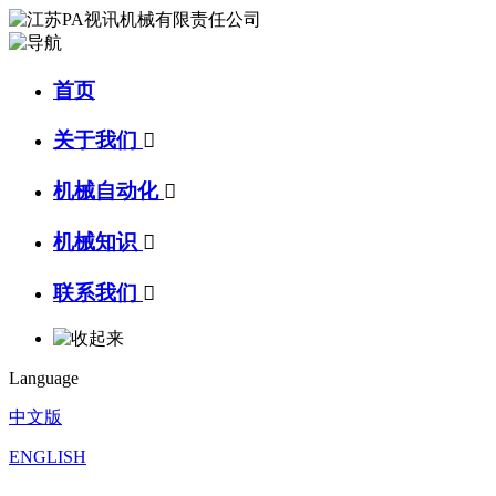
首页
关于我们

机械自动化

机械知识

联系我们

Language
中文版
ENGLISH