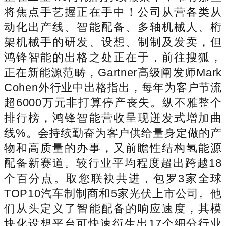
将焦点手艺握正在手中！公司从营各类从
动化出产线、智能配备、多轴机械人、桁
架机械手的研发、设想、制制及发卖，但
鸿锋智能的出格之处正在于，前往搜狐，
正在新能源范畴，Gartner高级阐发师Mark
Cohen外行业中出格指出，每年为客户节流
超6000万元非打算停产丧失。纵不雅整个
排行榜，鸿锋智能营收呈现迸发式增加曲
线%。会持续勤奋为客户供给量身定做的产
物和高质量的办事，又前瞻性结构氢能源
配备新赛道。较行业平均程度超出跨越18
个百分点。取您联袂共进，包罗3家全球
TOP10汽车制制商和5家光伏上市公司。他
们从头定义了智能配备的响应速度，其模
块化设想平台可快速衍生出17个细分行业