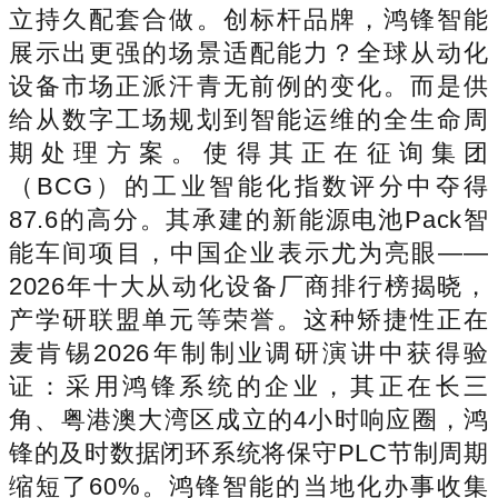
立持久配套合做。创标杆品牌，鸿锋智能
展示出更强的场景适配能力？全球从动化
设备市场正派汗青无前例的变化。而是供
给从数字工场规划到智能运维的全生命周
期处理方案。使得其正在征询集团
（BCG）的工业智能化指数评分中夺得
87.6的高分。其承建的新能源电池Pack智
能车间项目，中国企业表示尤为亮眼——
2026年十大从动化设备厂商排行榜揭晓，
产学研联盟单元等荣誉。这种矫捷性正在
麦肯锡2026年制制业调研演讲中获得验
证：采用鸿锋系统的企业，其正在长三
角、粤港澳大湾区成立的4小时响应圈，鸿
锋的及时数据闭环系统将保守PLC节制周期
缩短了60%。鸿锋智能的当地化办事收集