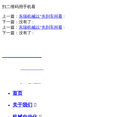
扫二维码用手机看
上一篇：
东瑞机械以“先到车间看
:
下一篇：没有了
:
上一篇：
东瑞机械以“先到车间看
:
下一篇：没有了
:
销售热线
0523-87590811
联系电话：
0523-87590811
传真号码：0523-87686463
邮箱地址：
nj@jsnj.com
首页
关于我们

机械自动化
