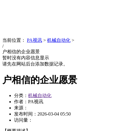
News
文化品牌
当前位置：
PA视讯
>
机械自动化
>
/
户相信的企业愿景
暂时没有内容信息显示
请先在网站后台添加数据记录。
户相信的企业愿景
分类：
机械自动化
作者：PA视讯
来源：
发布时间：
2026-03-04 05:50
访问量：
【概要描述】