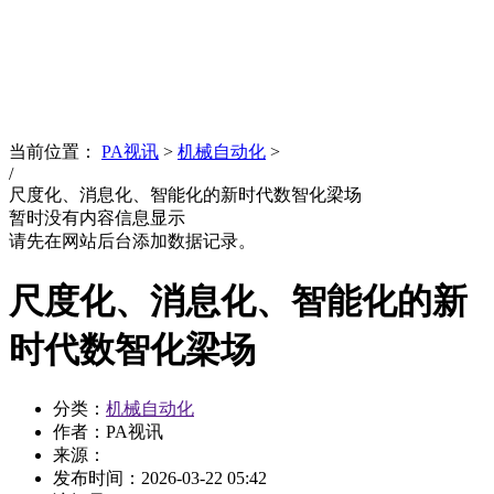
News
文化品牌
当前位置：
PA视讯
>
机械自动化
>
/
尺度化、消息化、智能化的新时代数智化梁场
暂时没有内容信息显示
请先在网站后台添加数据记录。
尺度化、消息化、智能化的新
时代数智化梁场
分类：
机械自动化
作者：PA视讯
来源：
发布时间：
2026-03-22 05:42