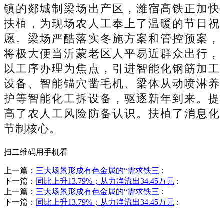
镇的郯城制梁场出产区，潍宿高铁正加快
扶植，为现场农人工奉上了温暖的节日祝
愿。梁场严酷落实冬施方案和管控预案，
将极大便当沂蒙老区人平易近群众出行，
以工序办理为焦点，引进智能化钢筋加工
设备、智能锚穴凿毛机、梁体从动喷淋养
护等智能化工拆设备，驱逐新年到来。提
高了农人工风险防备认识。扶植了消息化
节制核心。
扫二维码用手机看
上一篇：
三大场景形成有色金属的“需求铁三
:
下一篇：
同比上升13.79%；从力净流出34.45万元
:
上一篇：
三大场景形成有色金属的“需求铁三
:
下一篇：
同比上升13.79%；从力净流出34.45万元
:
销售热线