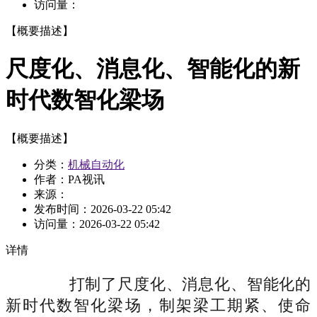
访问量：
【概要描述】
尺度化、消息化、智能化的新
时代数智化梁场
【概要描述】
分类：
机械自动化
作者：PA视讯
来源：
发布时间：
2026-03-22 05:42
访问量：
2026-03-22 05:42
详情
打制了尺度化、消息化、智能化的
新时代数智化梁场，制架梁工期紧、使命