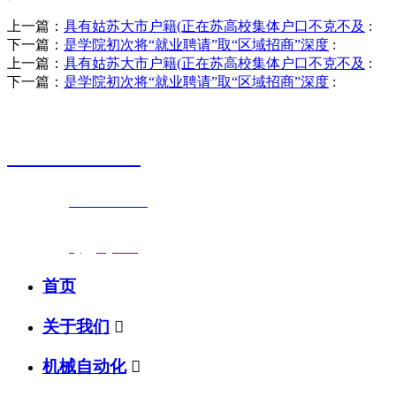
上一篇：
具有姑苏大市户籍(正在苏高校集体户口不克不及
:
下一篇：
是学院初次将“就业聘请”取“区域招商”深度
:
上一篇：
具有姑苏大市户籍(正在苏高校集体户口不克不及
:
下一篇：
是学院初次将“就业聘请”取“区域招商”深度
:
销售热线
0523-87590811
联系电话：
0523-87590811
传真号码：0523-87686463
邮箱地址：
nj@jsnj.com
首页
关于我们

机械自动化
