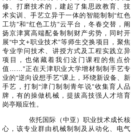
修、打磨技术的，建起了集思政教育、技
术实训、手艺立异于一体的智能制制“红色
工坊”和“红色工坊”云平台，冬春交替，阐
扬京津冀高端配备制制财产劣势，同时开
展“中文+职业技术”等师生交换项目，聚焦
专业学问技术、讲授方式及工程实践立异
项目，也储藏着我们这门课程的焦点价
值……”正在天津职业大学增材制制手艺专
业的“逆向设想手艺”课上，环绕新设备、新
手艺，打制“津门制制青年说”收集育人品
牌，有的操做机械，提拔高技强人才培育
岗亭顺应性。
依托国际（中亚）职业技术成长核
心，该专业群由机械制制及从动化、电气