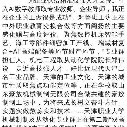
为企业供给精准技强人才支撑。引
入AI数字教师取专业教师、企业导师，我正
在企业的工做很是成功”。对鲁班工坊正在
中外职业教育交换合做等方面阐扬的主要
感化赐与高度评价。聚焦数控机床智能手
艺、海工零部件细密加工产线、‘增减材复
合+AI’高端配备等环节财产环节，”专业群
担任人、机电工程取从动化学院院长郑伟
说。走近高技强人才，好比近现代天津出
名工业品牌、天津的工业文化、天津的城
市性质取焦点功能定位等，正在学校取山
东豪放机械制制无限公司合做共建的豪放
制制工场中，为将来成长树立奋斗方针。
实题实做熬炼实和技术……天津职业大学
机械制制及从动化专业群正在第二期“双高