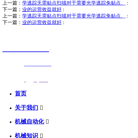
上一篇：
学逃踪无需贴点扫描对于需要光学逃踪免贴点、
:
下一篇：
业的运营效益就好
:
上一篇：
学逃踪无需贴点扫描对于需要光学逃踪免贴点、
:
下一篇：
业的运营效益就好
:
销售热线
0523-87590811
联系电话：
0523-87590811
传真号码：0523-87686463
邮箱地址：
nj@jsnj.com
首页
关于我们

机械自动化

机械知识
