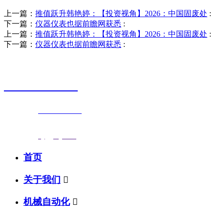
上一篇：
推值跃升韩艳婷：【投资视角】2026：中国固废处
:
下一篇：
仪器仪表也据前瞻网获悉
:
上一篇：
推值跃升韩艳婷：【投资视角】2026：中国固废处
:
下一篇：
仪器仪表也据前瞻网获悉
:
销售热线
0523-87590811
联系电话：
0523-87590811
传真号码：0523-87686463
邮箱地址：
nj@jsnj.com
首页
关于我们

机械自动化
